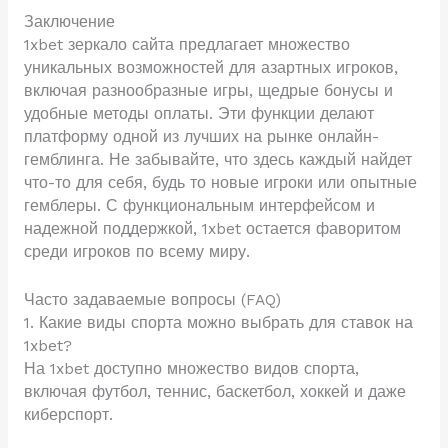
Заключение
1xbet зеркало сайта предлагает множество
уникальных возможностей для азартных игроков,
включая разнообразные игры, щедрые бонусы и
удобные методы оплаты. Эти функции делают
платформу одной из лучших на рынке онлайн-
гемблинга. Не забывайте, что здесь каждый найдет
что-то для себя, будь то новые игроки или опытные
гемблеры. С функциональным интерфейсом и
надежной поддержкой, 1xbet остается фаворитом
среди игроков по всему миру.
Часто задаваемые вопросы (FAQ)
1. Какие виды спорта можно выбрать для ставок на
1xbet?
На 1xbet доступно множество видов спорта,
включая футбол, теннис, баскетбол, хоккей и даже
киберспорт.