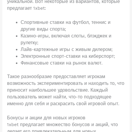
уникальной. Вот некоторые из вариантов, которые
предлагает 1xbet:
Спортивные ставки на футбол, теннис и
другие виды спорта;
Казино-игры, включая слоты, блэкджек и
рулетку;
Лайв-картежные игры с живым дилером;
Электронные спорт-ставки на киберспорт;
Финансовые ставки на рынок валют.
Такое разнообразие предоставляет игрокам
возможность экспериментировать и находить то, что
приносит наибольшее удовольствие. Каждый
пользователь может найти, что-то подходящее
именно для себя и раскрасить свой игровой опыт.
Бонусы и акции для новых игроков
1xbet предлагает множество бонусов и акций, что
делает его привлекательным для новых