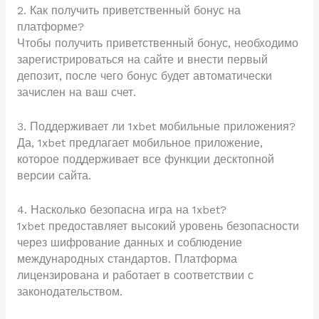
2. Как получить приветственный бонус на
платформе?
Чтобы получить приветственный бонус, необходимо
зарегистрироваться на сайте и внести первый
депозит, после чего бонус будет автоматически
зачислен на ваш счет.
3. Поддерживает ли 1xbet мобильные приложения?
Да, 1xbet предлагает мобильное приложение,
которое поддерживает все функции десктопной
версии сайта.
4. Насколько безопасна игра на 1xbet?
1xbet предоставляет высокий уровень безопасности
через шифрование данных и соблюдение
международных стандартов. Платформа
лицензирована и работает в соответствии с
законодательством.