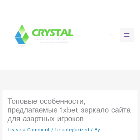
Skip
to
content
Search
Топовые особенности,
предлагаемые 1xbet зеркало сайта
для азартных игроков
Leave a Comment
/
Uncategorized
/ By