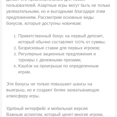
пользователей. Азартные игры могут быть не только
увлекательными, но и выгодными благодаря этим
предложениям. Рассмотрим основные виды
бонусов, которые доступны новичкам:
Приветственный бонус на первый депозит,
который обычно составляет 100% от суммы;
Безрисковые ставки для первых игроков;
Регулярные акционные предложения и
турниры с денежными призами;
Кэшбэк на проигрыши по определенным
играм.
Эти бонусы не только повышают шансы на
выигрыш, но и создают более захватывающую
атмосферу игры.
Удобный интерфейс и мобильная версия
Важным аспектом, который ценят многие игроки,