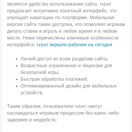
является удобство использования сайта. 1xbet
предлагает интуитивно понятный интерфейс, что
упрощает навигацию по платформе. Мобильная
версия сайта также доступна, что позволяет игрокам
делать ставки и играть в любое время и в любом
месте. Ниже перечислены ключевые особенности
интерфейса:
1xbet зеркало рабочее на сегодня
Легкий доступ ко всем разделам сайта;
Возрастные ограничения и лицензии для
безопасной игры;
Быстрая обработка платежей;
Оптимизированный дизайн для мобильных
устройств.
Таким образом, пользователи 1xbet смогут
наслаждаться игровым процессом без каких-либо
задержек и неудобств.