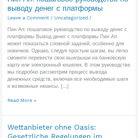
Ап:
выводу денег с платформы
пошаговое
Leave a Comment
/
Uncategorized
/
руководство
по
Пин Ап: пошаговое руководство по выводу денег с
выводу
платформы Вывод денег с платформы Пин Ап
денег
может показаться сложной задачей, особенно для
с
новичков. Однако, следуя простым шагам, вы легко
платформы
сможете перевести свои выигрыши на банковскую
карту или электронный кошелек. В этом руководстве
мы подробно рассмотрим процесс вывода
денежных средств, включая все необходимые шаги
и возможные нюансы. […]
Read More »
Wettanbieter
Wettanbieter ohne Oasis:
ohne
Gesetzliche Regelungen im