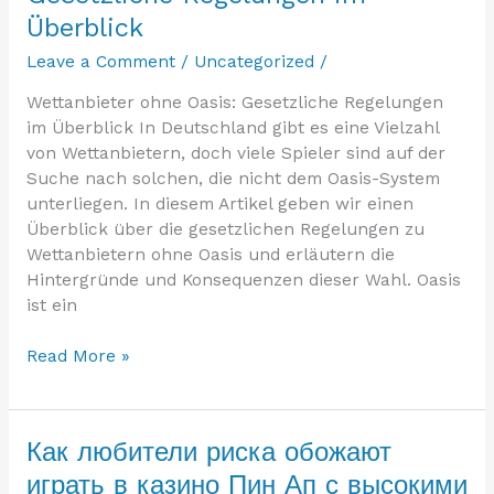
Oasis:
Überblick
Gesetzliche
Regelungen
Leave a Comment
/
Uncategorized
/
im
Wettanbieter ohne Oasis: Gesetzliche Regelungen
Überblick
im Überblick In Deutschland gibt es eine Vielzahl
von Wettanbietern, doch viele Spieler sind auf der
Suche nach solchen, die nicht dem Oasis-System
unterliegen. In diesem Artikel geben wir einen
Überblick über die gesetzlichen Regelungen zu
Wettanbietern ohne Oasis und erläutern die
Hintergründe und Konsequenzen dieser Wahl. Oasis
ist ein
Read More »
Как
Как любители риска обожают
любители
играть в казино Пин Ап с высокими