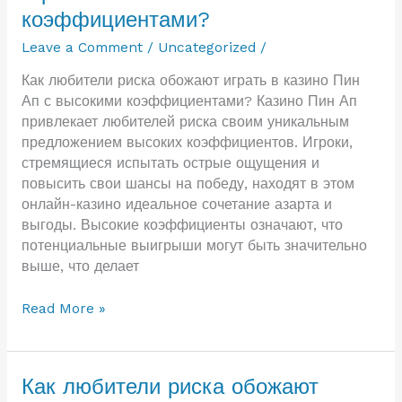
риска
коэффициентами?
обожают
играть
Leave a Comment
/
Uncategorized
/
в
Как любители риска обожают играть в казино Пин
казино
Ап с высокими коэффициентами? Казино Пин Ап
Пин
привлекает любителей риска своим уникальным
Ап
предложением высоких коэффициентов. Игроки,
с
стремящиеся испытать острые ощущения и
высокими
повысить свои шансы на победу, находят в этом
коэффициентами?
онлайн-казино идеальное сочетание азарта и
выгоды. Высокие коэффициенты означают, что
потенциальные выигрыши могут быть значительно
выше, что делает
Read More »
Как
Как любители риска обожают