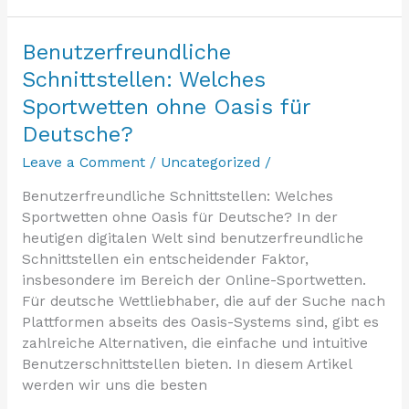
Benutzerfreundliche
Benutzerfreundliche
Schnittstellen:
Schnittstellen: Welches
Welches
Sportwetten ohne Oasis für
Sportwetten
Deutsche?
ohne
Oasis
Leave a Comment
/
Uncategorized
/
für
Deutsche?
Benutzerfreundliche Schnittstellen: Welches
Sportwetten ohne Oasis für Deutsche? In der
heutigen digitalen Welt sind benutzerfreundliche
Schnittstellen ein entscheidender Faktor,
insbesondere im Bereich der Online-Sportwetten.
Für deutsche Wettliebhaber, die auf der Suche nach
Plattformen abseits des Oasis-Systems sind, gibt es
zahlreiche Alternativen, die einfache und intuitive
Benutzerschnittstellen bieten. In diesem Artikel
werden wir uns die besten