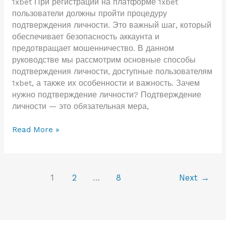
1xbet При регистрации на платформе 1xbet
пользователи должны пройти процедуру
подтверждения личности. Это важный шаг, который
обеспечивает безопасность аккаунта и
предотвращает мошенничество. В данном
руководстве мы рассмотрим основные способы
подтверждения личности, доступные пользователям
1xbet, а также их особенности и важность. Зачем
нужно подтверждение личности? Подтверждение
личности — это обязательная мера,
Read More »
1
2
…
8
Next
→