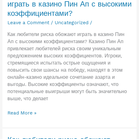
любители
играть в казино Пин Ап с высокими
риска
коэффициентами?
обожают
играть
Leave a Comment
/
Uncategorized
/
в
Как любители риска обожают играть в казино Пин
казино
Ап с высокими коэффициентами? Казино Пин Ап
Пин
привлекает любителей риска своим уникальным
Ап
предложением высоких коэффициентов. Игроки,
с
стремящиеся испытать острые ощущения и
высокими
повысить свои шансы на победу, находят в этом
коэффициентами?
онлайн-казино идеальное сочетание азарта и
выгоды. Высокие коэффициенты означают, что
потенциальные выигрыши могут быть значительно
выше, что делает
Read More »
Как