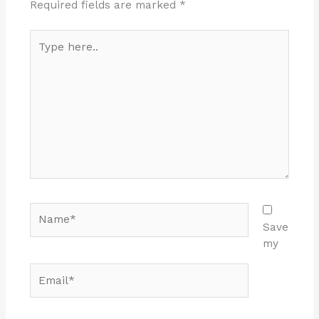
Required fields are marked
*
Type
here..
Name*
Save
my
Email*