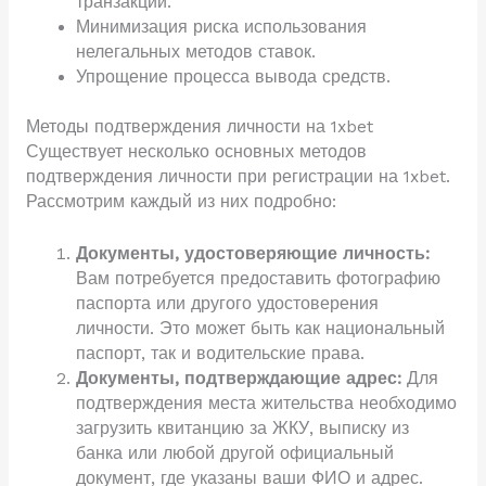
транзакций.
Минимизация риска использования
нелегальных методов ставок.
Упрощение процесса вывода средств.
Методы подтверждения личности на 1xbet
Существует несколько основных методов
подтверждения личности при регистрации на 1xbet.
Рассмотрим каждый из них подробно:
Документы, удостоверяющие личность:
Вам потребуется предоставить фотографию
паспорта или другого удостоверения
личности. Это может быть как национальный
паспорт, так и водительские права.
Документы, подтверждающие адрес:
Для
подтверждения места жительства необходимо
загрузить квитанцию за ЖКУ, выписку из
банка или любой другой официальный
документ, где указаны ваши ФИО и адрес.