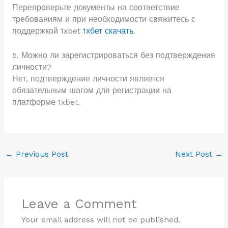
Перепроверьте документы на соответствие
требованиям и при необходимости свяжитесь с
поддержкой 1xbet
1хбет скачать
.
5. Можно ли зарегистрироваться без подтверждения
личности?
Нет, подтверждение личности является
обязательным шагом для регистрации на
платформе 1xbet.
←
Previous Post
Next Post
→
Leave a Comment
Your email address will not be published.