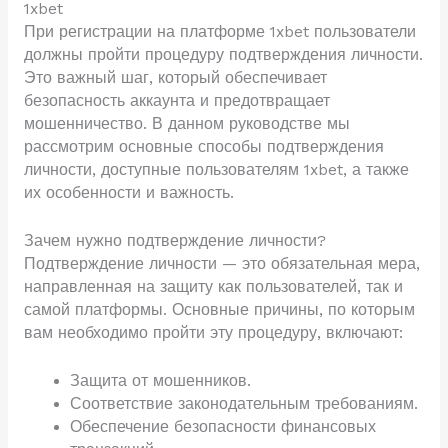
1xbet
При регистрации на платформе 1xbet пользователи
должны пройти процедуру подтверждения личности.
Это важный шаг, который обеспечивает
безопасность аккаунта и предотвращает
мошенничество. В данном руководстве мы
рассмотрим основные способы подтверждения
личности, доступные пользователям 1xbet, а также
их особенности и важность.
Зачем нужно подтверждение личности?
Подтверждение личности — это обязательная мера,
направленная на защиту как пользователей, так и
самой платформы. Основные причины, по которым
вам необходимо пройти эту процедуру, включают:
Защита от мошенников.
Соответствие законодательным требованиям.
Обеспечение безопасности финансовых