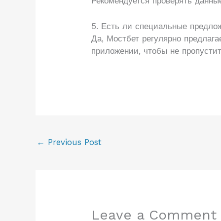
Рекомендуется проверять данные
5. Есть ли специальные предлож
Да, Мостбет регулярно предлага
приложении, чтобы не пропусти
←
Previous Post
Leave a Comment