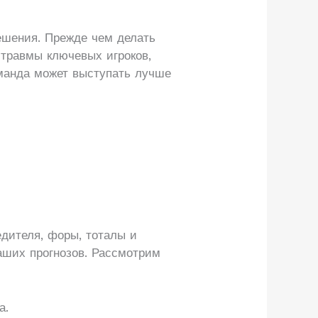
решения. Прежде чем делать
 травмы ключевых игроков,
команда может выступать лучше
едителя, форы, тоталы и
аших прогнозов. Рассмотрим
а.