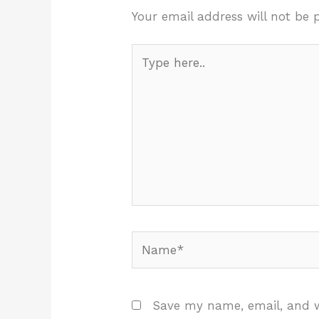
Your email address will not be 
Type
here..
Name*
Save my name, email, and w