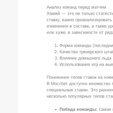
Анализ команд перед матчем
Хоккей — это не только статист
ставку, важно проанализировать
изменения в составе, а также у
или хуже, в зависимости от ряда
Форма команды (последни
Качество тренерского штаб
Влияние домашнего льда 
Использование игр на вые
Понимание типов ставок на хокк
В Мостбет доступно множество т
специальные ставки. Это разно
несколько популярных типов ста
Победа команды:
самая п