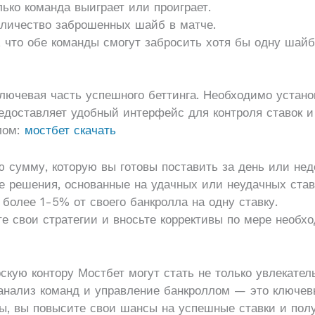
лько команда выиграет или проиграет.
оличество заброшенных шайб в матче.
, что обе команды смогут забросить хотя бы одну шайб
лючевая часть успешного беттинга. Необходимо устано
едоставляет удобный интерфейс для контроля ставок и
лом:
мостбет скачать
 сумму, которую вы готовы поставить за день или нед
 решения, основанные на удачных или неудачных став
 более 1-5% от своего банкролла на одну ставку.
е свои стратегии и вносьте коррективы по мере необх
рскую контору Мостбет могут стать не только увлекате
 анализ команд и управление банкроллом — это ключе
ты, вы повысите свои шансы на успешные ставки и пол