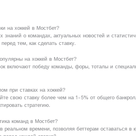
вки на хоккей в Мостбет?
х знаний о командах, актуальных новостей и статистич
перед тем, как сделать ставку.
популярны на хоккей в Мостбет?
ок включают победу команды, форы, тоталы и специальн
лом при ставках на хоккей?
йте свою ставку более чем на 1-5% от общего банкролл
тировать стратегию.
стика команд в Мостбет?
в реальном времени, позволяя беттерам оставаться в 