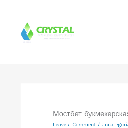
Skip
to
content
Мостбет букмекерская
Leave a Comment
/
Uncategori