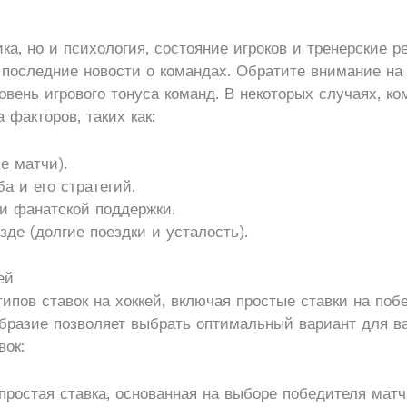
ика, но и психология, состояние игроков и тренерские 
 последние новости о командах. Обратите внимание на
ровень игрового тонуса команд. В некоторых случаях, 
 факторов, таких как:
е матчи).
а и его стратегий.
и фанатской поддержки.
зде (долгие поездки и усталость).
ей
ипов ставок на хоккей, включая простые ставки на поб
образие позволяет выбрать оптимальный вариант для в
вок:
ростая ставка, основанная на выборе победителя матч