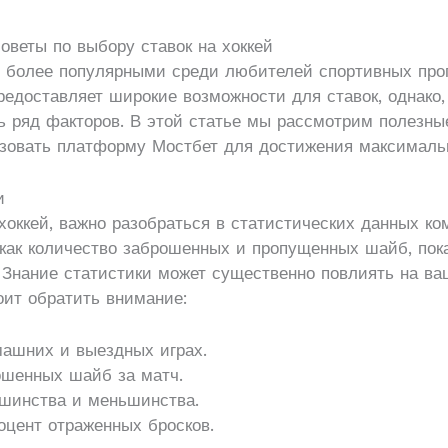
советы по выбору ставок на хоккей
е более популярными среди любителей спортивных прогн
редоставляет широкие возможности для ставок, однако,
ь ряд факторов. В этой статье мы рассмотрим полезны
ьзовать платформу Мостбет для достижения максималь
и
 хоккей, важно разобраться в статистических данных ко
 как количество заброшенных и пропущенных шайб, пока
Знание статистики может существенно повлиять на ваш
оит обратить внимание:
ашних и выездных играх.
ошенных шайб за матч.
шинства и меньшинства.
оцент отраженных бросков.