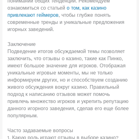
понимании общих тенденций. Рекомендуем
ознакомиться со статьей
о том, как казино
привлекают геймеров
, чтобы глубже понять
современные тренды и уникальные предложения
игорных заведений.
Заключение
Подведение итогов обсуждаемой темы позволяет
заключить, что отзывы о казино, такие как Пинко,
имеют большое значение для игроков. Отображая
уникальные игровые моменты, мы не только
информируем других, но и способствуем созданию
живого обсуждения вокруг казино. Правильный
подход к написанию отзывов может помочь
привлечь множество игроков и укрепить репутацию
данного игорного заведения, сделав его еще более
популярным.
Часто задаваемые вопросы
1. Какую роль играют отзывы в выборе казино?