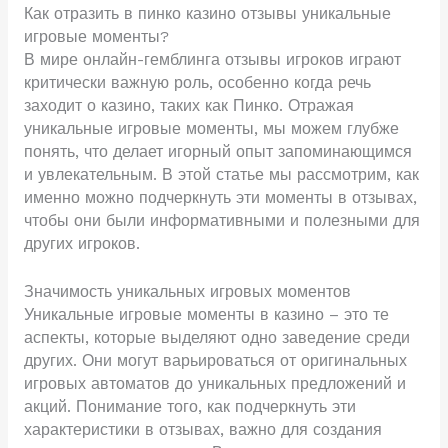
Как отразить в пинко казино отзывы уникальные
игровые моменты?
В мире онлайн-гемблинга отзывы игроков играют
критически важную роль, особенно когда речь
заходит о казино, таких как Пинко. Отражая
уникальные игровые моменты, мы можем глубже
понять, что делает игорный опыт запоминающимся
и увлекательным. В этой статье мы рассмотрим, как
именно можно подчеркнуть эти моменты в отзывах,
чтобы они были информативными и полезными для
других игроков.
Значимость уникальных игровых моментов
Уникальные игровые моменты в казино – это те
аспекты, которые выделяют одно заведение среди
других. Они могут варьироваться от оригинальных
игровых автоматов до уникальных предложений и
акций. Понимание того, как подчеркнуть эти
характеристики в отзывах, важно для создания