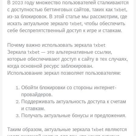
В 2023 году множество пользователей сталкиваются
с доступностью беттинговых сайтов, таких как 1xbet,
из-за блокировок. В этой статье мы рассмотрим, где
искать актуальное зеркало 1xbet, чтобы обеспечить
себе беспрепятственный доступ к игре и ставкам.
Почему важно использовать зеркала 1xbet
Зеркала 1xbet — это альтернативные ссылки,
которые обеспечивают доступ к сайту в тех случаях,
когда основной ресурс заблокирован.
Использование зеркал позволяет пользователям:
Обойти блокировки со стороны интернет-
провайдеров.
Поддерживать актуальность доступа к счетам
и ставкам.
Получать актуальные бонусы и предложения.
Таким образом, актуальные зеркала 1xbet являются