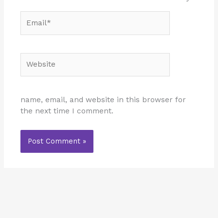
Email*
Website
name, email, and website in this browser for
the next time I comment.