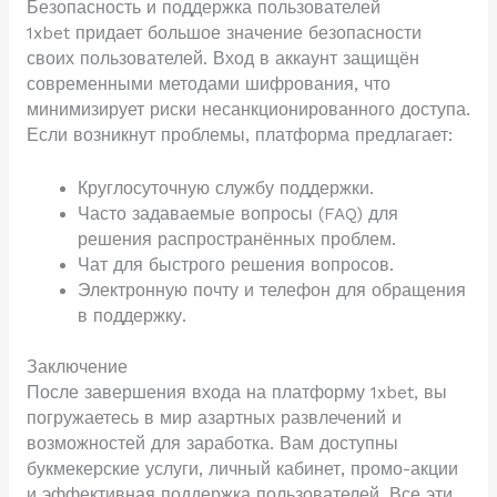
Безопасность и поддержка пользователей
1xbet придает большое значение безопасности
своих пользователей. Вход в аккаунт защищён
современными методами шифрования, что
минимизирует риски несанкционированного доступа.
Если возникнут проблемы, платформа предлагает:
Круглосуточную службу поддержки.
Часто задаваемые вопросы (FAQ) для
решения распространённых проблем.
Чат для быстрого решения вопросов.
Электронную почту и телефон для обращения
в поддержку.
Заключение
После завершения входа на платформу 1xbet, вы
погружаетесь в мир азартных развлечений и
возможностей для заработка. Вам доступны
букмекерские услуги, личный кабинет, промо-акции
и эффективная поддержка пользователей. Все эти